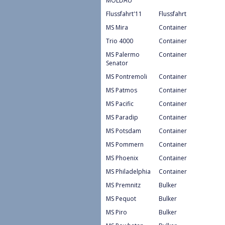
MOLDAU
Flussfahrt'11
Flussfahrt
MS Mira
Container
Trio 4000
Container
MS Palermo
Container
Senator
MS Pontremoli
Container
MS Patmos
Container
MS Pacific
Container
MS Paradip
Container
MS Potsdam
Container
MS Pommern
Container
MS Phoenix
Container
MS Philadelphia
Container
MS Premnitz
Bulker
MS Pequot
Bulker
MS Piro
Bulker