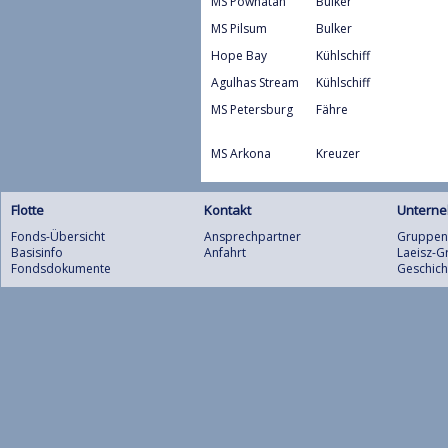
MS Powhatan
Bulker
MS Pilsum
Bulker
Hope Bay
Kühlschiff
Agulhas Stream
Kühlschiff
MS Petersburg
Fähre
MS Arkona
Kreuzer
Flotte
Kontakt
Untern
Fonds-Übersicht
Ansprechpartner
Gruppens
Basisinfo
Anfahrt
Laeisz-
Fondsdokumente
Geschich